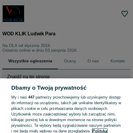
WOD KLIK Ludwik Para
Na OLX od
stycznia 2016
Ostatnio online w dniu 03 sierpnia 2026
Wszystkie ogłoszenia
Oceny
O nas
Kontakt
Znajdź na tej stronie
Dbamy o Twoją prywatność
My i nasi
447
partnerzy przechowujemy lub uzyskujemy dostęp
Wybierz kategorię
do informacji na urządzeniu, takich jak unikalne identyfikatory w
plikach cookie w celu przetwarzania danych osobowych.
ZNALEŹLIŚMY 0
Sortowanie
Opcje przeglądania
Użytkownik może zaakceptować wybory lub zarządzać nimi,
OGŁOSZEŃ
klikając poniżej lub w dowolnym momencie na stronie polityki
prywatności. Te wybory będą sygnalizowane naszym partnerom
i nie będą miały wpływu na dane przeglądania.
Polityka